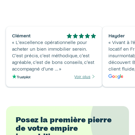
Clément
Hayder
« L'excellence opérationnelle pour 
« Vivant à l’
acheter un bien immobilier serein. 
locatif en F
C'est précis, c'est méthodique, c'est 
insurmontabl
agréable, c'est de bons conseils, c'est 
découvert B
accompagné d'une … »
client fluide
Voir plus
Posez la première pierre 
de votre empire 