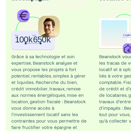
New
Loyer
MIN
MAX
100k
650k
Grâce à sa technologie et son 
Beanstock vous 
expertise, Beanstock analyse et 
les tracas de v
vous propose les projets à fort 
locatif et à opt
potentiel, rentables, simples à gérer 
liés à votre ges
et liquides. Recherche du bien, 
comptable. Fisc
crédit immobilier, travaux, remise 
de crédit et d'
aux normes énergétiques, mise en 
de locataires, g
location, gestion fiscale : Beanstock 
travaux d'entret
vous donne accès à 
d'impayés : Be
l'investissement locatif sans les 
tout pour vous,
contraintes pour vous permettre de 
qu'à collecter 
faire fructifier votre épargne et 