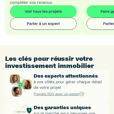
compléter vos revenus
Voir tous les projets
Faire g
Parler à un expert
Parle
Les clés pour réussir votre 
investissement immobilier
Des experts attentionnés
à vos côtés, pour gérer chaque détail 
de votre projet
Prendre RDV avec un expert
Des garanties uniques
sur le marché, pour sécuriser vos 