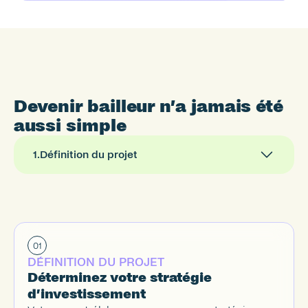
Salarié du privé
Autre
Plus précisément
Depuis moins de 3 mois
Depuis plus de 3 mois
Devenir bailleur n’a jamais été 
aussi simple
1
.
Définition du projet
01
DÉFINITION DU PROJET
Déterminez votre stratégie 
d’investissement