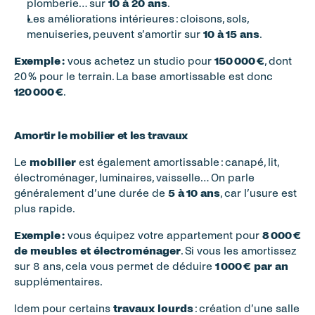
plomberie… sur 
10 à 20 ans
.
Les améliorations intérieures : cloisons, sols, 
menuiseries, peuvent s’amortir sur 
10 à 15 ans
.
Exemple :
 vous achetez un studio pour 
150 000 €
, dont 
20 % pour le terrain. La base amortissable est donc 
120 000 €
.
Amortir le mobilier et les travaux
Le 
mobilier
 est également amortissable : canapé, lit, 
électroménager, luminaires, vaisselle… On parle 
généralement d’une durée de 
5 à 10 ans
, car l’usure est 
plus rapide.
Exemple :
 vous équipez votre appartement pour 
8 000 € 
de meubles et électroménager
. Si vous les amortissez 
sur 8 ans, cela vous permet de déduire 
1 000 € par an
supplémentaires.
Idem pour certains 
travaux lourds
 : création d’une salle 