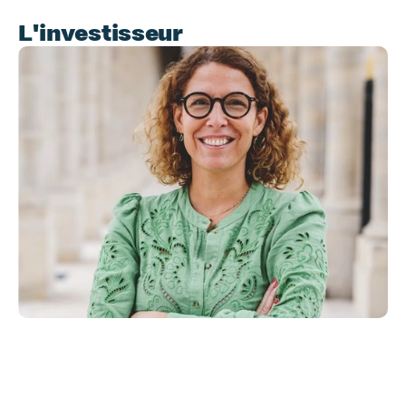
L'investisseur
Gaëlle
46 ans
Âge
Business Unit Manage
Profession
Icadémie