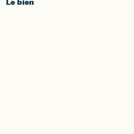
Le bien
48 Av. de Saint-Louis, 13015 Marseille
4 pièces
•
64 m²
•
5èm
Budget total du projet
1
Rentabilité nette