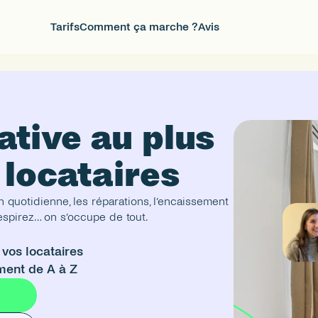
Tarifs
Comment ça marche ?
Avis
ative au plus
N
e
 locataires
w
 quotidienne, les réparations, l’encaissement 
espirez… on s’occupe de tout.
vos locataires
ement de A à Z