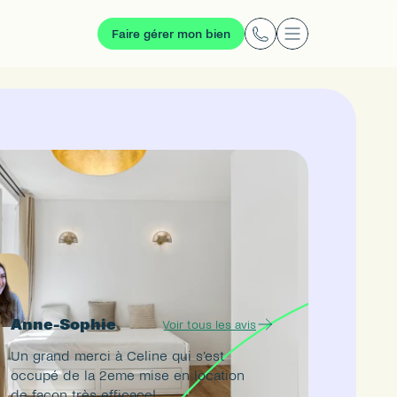
Faire gérer mon bien
Anne-Sophie
Voir tous les avis
Un grand merci à Celine qui s’est 
occupé de la 2eme mise en location 
de façon très efficace!