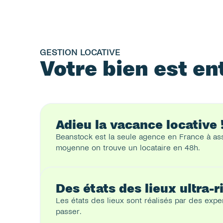
GESTION LOCATIVE
Votre bien est en
Adieu la vacance locative 
Beanstock est la seule agence en France à ass
moyenne on trouve un locataire en 48h.
Notre secret ? Un process ultra rodé, une équi
permanence.
Des états des lieux ultra-
Mettre mon bien en location
Les états des lieux sont réalisés par des exper
passer. 