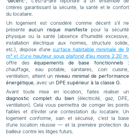
“décent”
, c’est-à-dire répondre à un ensemble de 
critères garantissant la sécurité, la santé et le confort 
du locataire.
Un logement est considéré comme décent s’il ne 
présente 
aucun risque manifeste
 pour la sécurité 
physique ou la santé (absence d’humidité excessive, 
installation électrique aux normes, structure solide, 
etc.), dispose d’une 
surface habitable minimale de 9 
m²
 et d’une 
hauteur sous plafond d’au moins 2,20 m
,
offre des 
équipements de base fonctionnels
 : 
chauffage, eau potable, sanitaires, coin cuisine, 
ventilation, atteint un 
niveau minimal de performance 
énergétique
, avec un 
DPE supérieur à la classe G
.
Avant toute mise en location, faites réaliser un 
diagnostic complet du bien
 (électricité, gaz, DPE, 
ventilation). Cela vous permettra de corriger les points 
faibles et d’éviter une contestation du locataire. Un 
logement conforme, sain et sécurisé, c’est la base 
d’une location réussie — et la première protection du 
bailleur contre les litiges futurs.