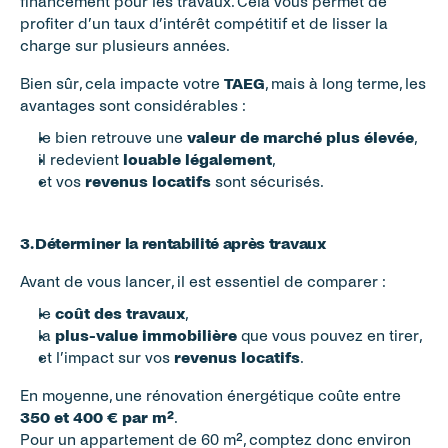
financement pour les travaux. Cela vous permet de 
profiter d’un taux d’intérêt compétitif et de lisser la 
charge sur plusieurs années.
Bien sûr, cela impacte votre 
TAEG
, mais à long terme, les 
avantages sont considérables :
le bien retrouve une 
valeur de marché plus élevée
,
il redevient 
louable légalement
,
et vos 
revenus locatifs
 sont sécurisés.
3. Déterminer la rentabilité après travaux
Avant de vous lancer, il est essentiel de comparer :
le 
coût des travaux
,
la 
plus-value immobilière
 que vous pouvez en tirer,
et l’impact sur vos 
revenus locatifs
.
En moyenne, une rénovation énergétique coûte entre 
350 et 400 € par m²
.
Pour un appartement de 60 m², comptez donc environ 