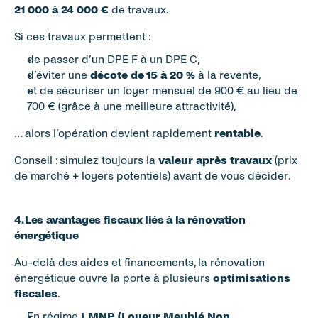
21 000 à 24 000 €
 de travaux.
Si ces travaux permettent :
de passer d’un DPE F à un DPE C,
d’éviter une 
décote de 15 à 20 %
 à la revente,
et de sécuriser un loyer mensuel de 900 € au lieu de 
700 € (grâce à une meilleure attractivité),
… alors l’opération devient rapidement 
rentable
.
Conseil : simulez toujours la 
valeur après travaux
 (prix 
de marché + loyers potentiels) avant de vous décider.
4. Les avantages fiscaux liés à la rénovation 
énergétique
Au-delà des aides et financements, la rénovation 
énergétique ouvre la porte à plusieurs 
optimisations 
fiscales
.
En régime 
LMNP (Loueur Meublé Non 