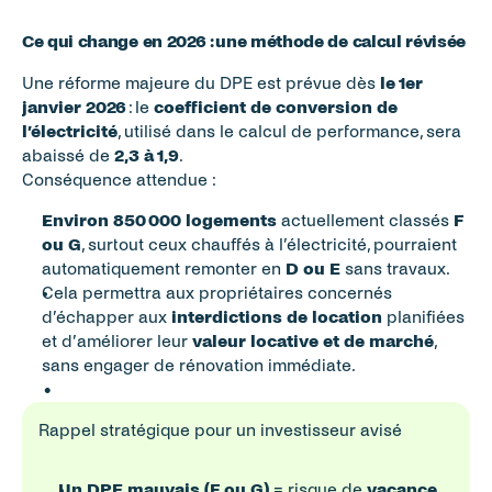
Ce qui change en 2026 : une méthode de calcul révisée
Une réforme majeure du DPE est prévue dès 
le 1er 
janvier 2026
 : le 
coefficient de conversion de 
l’électricité
, utilisé dans le calcul de performance, sera 
abaissé de 
2,3 à 1,9
.
Conséquence attendue :
Environ 850 000 logements
 actuellement classés 
F 
ou G
, surtout ceux chauffés à l’électricité, pourraient 
automatiquement remonter en 
D ou E
 sans travaux. 
Cela permettra aux propriétaires concernés 
d’échapper aux 
interdictions de location
 planifiées 
et d’améliorer leur 
valeur locative et de marché
, 
sans engager de rénovation immédiate. 
Rappel stratégique pour un investisseur avisé
Un DPE mauvais (F ou G)
 = risque de 
vacance 