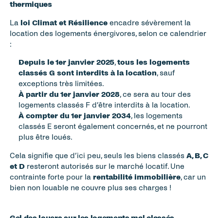
thermiques
La 
loi Climat et Résilience
 encadre sévèrement la 
location des logements énergivores, selon ce calendrier 
:
Depuis le 1er janvier 2025
, 
tous les logements 
classés G sont interdits à la location
, sauf 
exceptions très limitées.
À partir du 1er janvier 2028
, ce sera au tour des 
logements classés F d’être interdits à la location. 
À compter du 1er janvier 2034
, les logements 
classés E seront également concernés, et ne pourront 
plus être loués. 
Cela signifie que d’ici peu, seuls les biens classés 
A, B, C 
et D
 resteront autorisés sur le marché locatif. Une 
contrainte forte pour la 
rentabilité immobilière
, car un 
bien non louable ne couvre plus ses charges !
Gel des loyers sur les logements mal classés