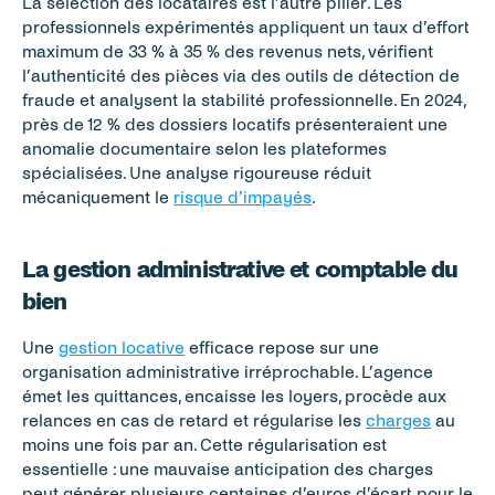
La sélection des locataires est l’autre pilier. Les 
professionnels expérimentés appliquent un taux d’effort 
maximum de 33 % à 35 % des revenus nets, vérifient 
l’authenticité des pièces via des outils de détection de 
fraude et analysent la stabilité professionnelle. En 2024, 
près de 12 % des dossiers locatifs présenteraient une 
anomalie documentaire selon les plateformes 
spécialisées. Une analyse rigoureuse réduit 
mécaniquement le 
risque d’impayés
.
La gestion administrative et comptable du 
bien
Une 
gestion locative
 efficace repose sur une 
organisation administrative irréprochable. L’agence 
émet les quittances, encaisse les loyers, procède aux 
relances en cas de retard et régularise les 
charges
 au 
moins une fois par an. Cette régularisation est 
essentielle : une mauvaise anticipation des charges 
peut générer plusieurs centaines d’euros d’écart pour le 